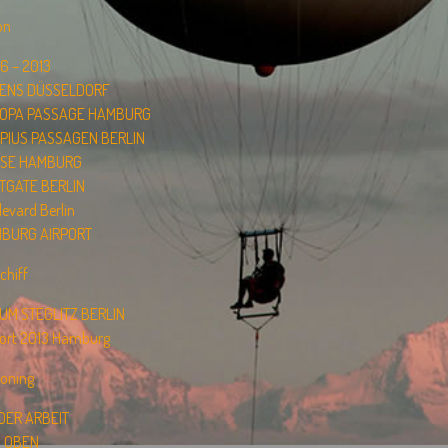
on
6 – 2013
ENS DÜSSELDORF
OPA PASSAGE HAMBURG
PIUS PASSAGEN BERLIN
SE HAMBURG
TGATE BERLIN
evard Berlin
BURG AIRPORT
chiff
UM STEGLITZ BERLIN
port 2013 Hamburg
ooning
 DER ARBEIT
 OBEN