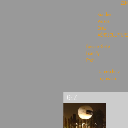
ZEN
Kunden
Videos
Crew
AÉROSCULPTURE
Beispiel-Seite
I can fly
Profil
Datenschutz
Impressum
GEZ