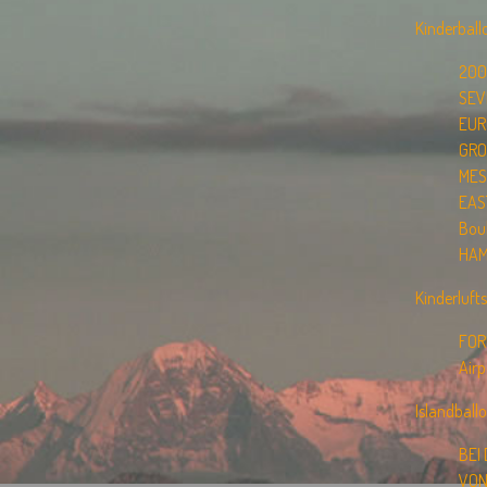
Kinderball
200
SEV
EUR
GRO
MES
EAS
Boul
HAM
Kinderlufts
FOR
Air
Islandball
BEI
VON