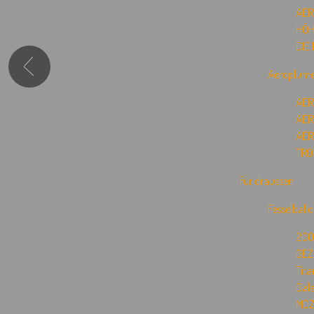
AER
HÖH
DIE
Aeroplum
AER
AER
AER
TRO
für draussen
Fesselball
200
GEZ
Tita
Gale
MOZ