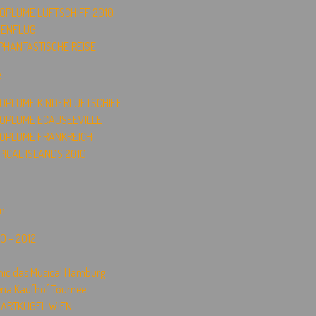
OPLUME LUFTSCHIFF 2010
ENFLUG
 PHANTASTISCHE REISE
e
OPLUME KINDERLUFTSCHIFF
OPLUME ECAUSEEVILLE
OPLUME FRANKREICH
PICAL ISLANDS 2010
on
0 – 2012
nic das Musical Hamburg
ria Kaufhof Tournee
ARTKUGEL WIEN